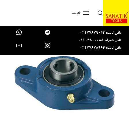
Skip to main content
فهرست
تلفن ثابت: 02177679043
تلفن همراه: 09104800088
تلفن ثابت: 02177678964