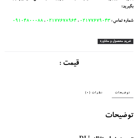
بگیرید؛
شماره تماس :
02177679043
،
02177678964
،
09104800088
خرید محصول و مشاوره
قیمت :
توضیحات
نظرات (0)
توضیحات