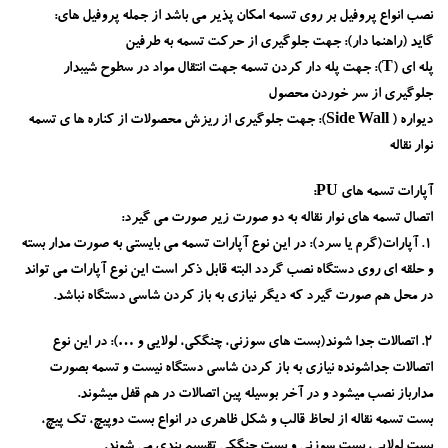
نصب انواع پروفیل بر روی تسمه امکان پذیر می باشد از جمله پروفیل های:
گاید (راهنما دار):
جهت جلوگیری از حرکت تسمه به طرفین
پله ای (T):
جهت پله دار کردن تسمه جهت انتقال مواد در سطوح شیبدار
جلوگیری از سر خوردن محصول
دیواره ( Side Wall):
جهت جلوگیری از ریزش محصولات از کناره ها ی تسمه
نوار نقاله
آپارات تسمه های PU:
اتصال تسمه های نوار نقاله به دو صورت زیر صورت می گیرد:
1. آپارات(گرم یا سرد):
در این نوع آپارات تسمه می بایستی به صورت مدار بسته
و حلقه ای روی دستگاه نصب گردد البته قابل ذکر است این نوع آپارات می تواند
در محل هم صورت گیرد که دیگر نیازی به باز کردن شاسی دستگاه نباشد.
2. اتصالات جدا شوند(بست های سوزنی، چنگکی، لولایی و …):
در این نوع
اتصالات جداشونده نیازی به باز کردن شاسی دستگاه نیست و تسمه بصورت
مدارباز نصب میشود و در آخر بوسیله پین اتصالات در هم قفل میشوند.
بست تسمه نقاله از لحاظ قالب و شکل ظاهری در انواع بست دوپیچ، تک پیچ،
بست لولایی، بست سوزنی و بست چنگکی تقسیم بندی می شوند.