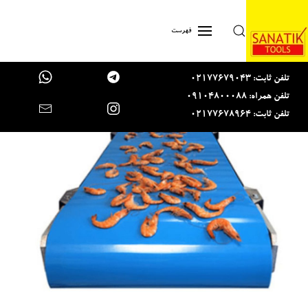
Skip to main content
فهرست
تلفن ثابت: 02177679043
تلفن همراه: 09104800088
تلفن ثابت: 02177678964