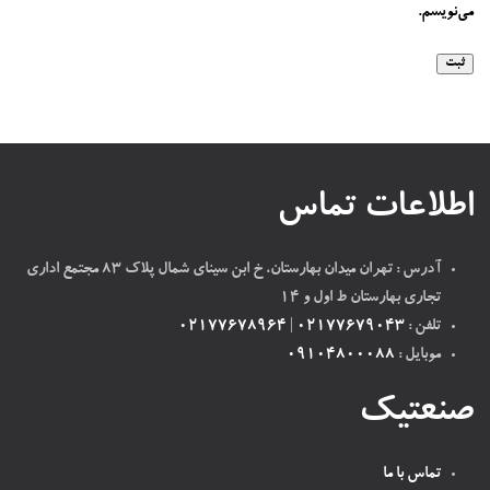
می‌نویسم.
اطلاعات تماس
آدرس : تهران میدان بهارستان، خ ابن سینای شمال پلاک ۸۳ مجتمع اداری
تجاری بهارستان ط اول و ۱۴
تلفن :
02177679043
|
02177678964
موبایل :
09104800088
صنعتیک
تماس با ما