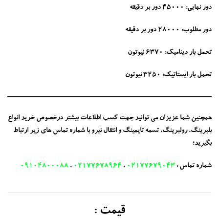
دور نهایی: 45000 دور بر دقیقه
دور مطلوب: 28000 دور بر دقیقه
تحمل بار دینامیک: 6370 نیوتون
تحمل بار ایستاتیک: 3250 نیوتون
همچنین شما عزیزان می توانید جهت کسب اطلاعات بیشتر درخصوص خرید انواع
بلبرینگ، رولبرینگ، تسمه تایمینگ و انتقال نیرو با شماره تماس های زیر ارتباط
بگیرید؛
شماره تماس :
02177679043
،
02177678964
،
09104800088
قیمت :