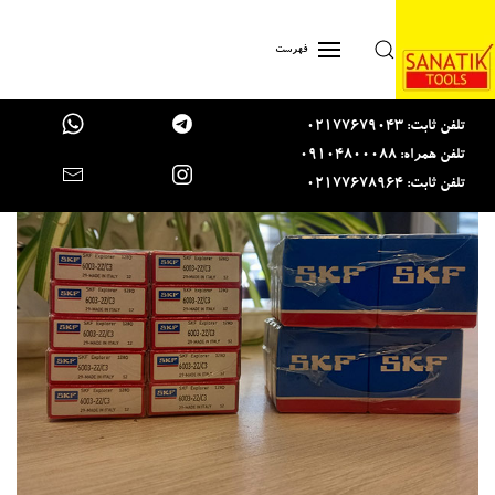
Skip to main content
فهرست
تلفن ثابت: 02177679043
تلفن همراه: 09104800088
تلفن ثابت: 02177678964