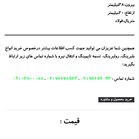
بیرون:38میلیمتر
ارتفاع:20میلیمتر
متریال:فولاد
همچنین شما عزیزان می توانید جهت کسب اطلاعات بیشتر درخصوص خرید انواع
بلبرینگ، رولبرینگ، تسمه تایمینگ و انتقال نیرو با شماره تماس های زیر ارتباط
بگیرید؛
شماره تماس :
02177679043
،
02177678964
،
09104800088
خرید محصول و مشاوره
قیمت :