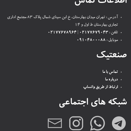
اطلاعات تماس
آدرس : تهران میدان بهارستان، خ ابن سینای شمال پلاک ۸۳ مجتمع اداری
تجاری بهارستان ط اول و ۱۴
تلفن :
02177679043
|
02177678964
موبایل :
09104800088
صنعتیک
تماس با ما
درباره ما
ارتباط از طریق واتساپ
شبکه های اجتماعی