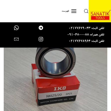
Skip to main content
فهرست
تلفن ثابت: 02177679043
تلفن همراه: 09104800088
تلفن ثابت: 02177678964