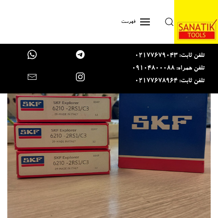
Skip to main content
فهرست
تلفن ثابت: 02177679043
تلفن همراه: 09104800088
تلفن ثابت: 02177678964