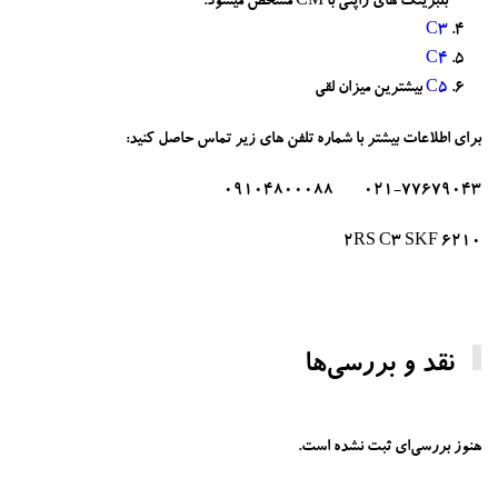
بلبرینگ های ژاپنی با CM مشخص میشود.
C3
C4
C5
بیشترین میزان لقی
برای اطلاعات بیشتر با شماره تلفن های زیر تماس حاصل کنید:
021-77679043 09104800088
6210 2RS C3 SKF
نقد و بررسی‌ها
هنوز بررسی‌ای ثبت نشده است.