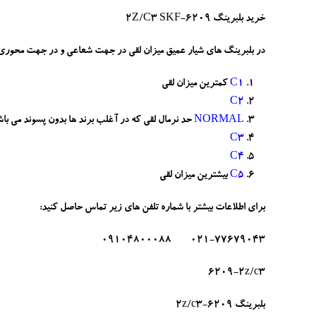
خرید بلبرینگ 6209-2Z/C3 SKF
در بلبرینگ های شیار عمیق میزان لقی در جهت شعاعی و در جهت محوری بلبرینگ در دو جهت شعاعی و محوری در 6 استاندارد قابل اندازه
C1
کمترین میزان لقی
C2
NORMAL
حد نرمال لقی که در آغلب برند ها بدون پسوند می باشد، در بلبر
C3
C4
C5
بیشترین میزان لقی
برای اطلاعات بیشتر با شماره تلفن های زیر تماس حاصل کنید:
021-77679043 09104800088
6209-2z/c3
بلبرینگ 6209-2z/c3