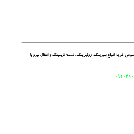
خرید انواع بلبرینگ، رولبرینگ، تسمه تایمینگ و انتقال نیرو با
0910480