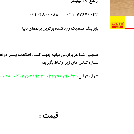
ارتفاع: 19 میلیمتر
021-77679043 09104800088
بلبرینگ صنعتیک واردکننده برترین برندهای دنیا
همچنین شما عزیزان می توانید جهت کسب اطلاعات بیشتر درخصوص 
شماره تماس های زیر ارتباط بگیرید؛
شماره تماس :
02177679043
،
02177678964
،
0088
قیمت :