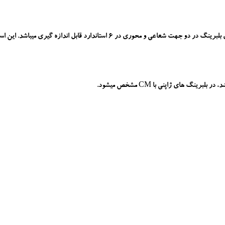
 گیری میباشد. این استاندار ارتباط مستقیمی با دور بلبرینگ و عمر آن دارد.
ینگ های ژاپنی با CM مشخص میشود.