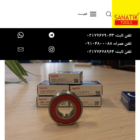
Skip to main content
فهرست
تلفن ثابت: 02177679043
تلفن همراه: 09104800088
تلفن ثابت: 02177678964