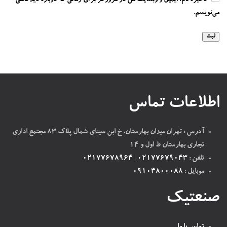
ذخیره نام، ایمیل و وبسایت من در مرورگر برای زمانی که دوباره دیدگاهی
می‌نویسم.
اطلاعات تماس
آدرس : تهران میدان بهارستان، خ ابن سینای شمال پلاک ۸۳ مجتمع اداری
تجاری بهارستان ط اول و ۱۴
تلفن :
02177679043
|
02177678964
موبایل :
09104800088
صنعتیک