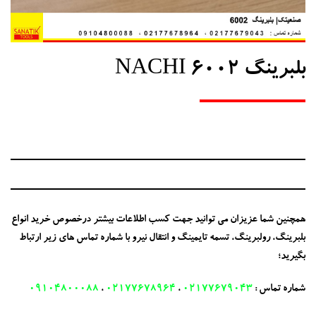
بلبرینگ 6002 NACHI
همچنین شما عزیزان می توانید جهت کسب اطلاعات بیشتر درخصوص خرید انواع
بلبرینگ، رولبرینگ، تسمه تایمینگ و انتقال نیرو با شماره تماس های زیر ارتباط
بگیرید؛
شماره تماس :
02177679043
،
02177678964
،
09104800088