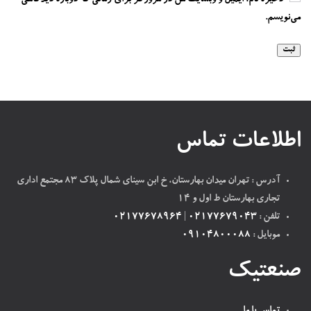
ذخیره نام، ایمیل و وبسایت من در مرورگر برای زمانی که دوباره دیدگاهی
می‌نویسم.
اطلاعات تماس
آدرس : تهران میدان بهارستان، خ ابن سینای شمال پلاک ۸۳ مجتمع اداری
تجاری بهارستان ط اول و ۱۴
تلفن :
02177679043
|
02177678964
موبایل :
09104800088
صنعتیک