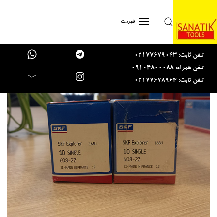
Skip to main content
فهرست
تلفن ثابت: 02177679043
تلفن همراه: 09104800088
تلفن ثابت: 02177678964