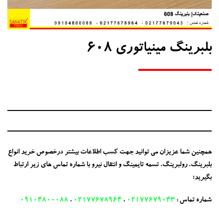
بلبرینگ مینیاتوری 608
همچنین شما عزیزان می توانید جهت کسب اطلاعات بیشتر درخصوص خرید انواع
بلبرینگ، رولبرینگ، تسمه تایمینگ و انتقال نیرو با شماره تماس های زیر ارتباط
بگیرید؛
شماره تماس :
02177679043
،
02177678964
،
09104800088