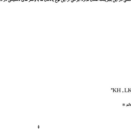
 در این بلبرینگ امکان ندارد .برخی از این نوع یاتاقان ها با واشر های لاستیکی در د
اند
*