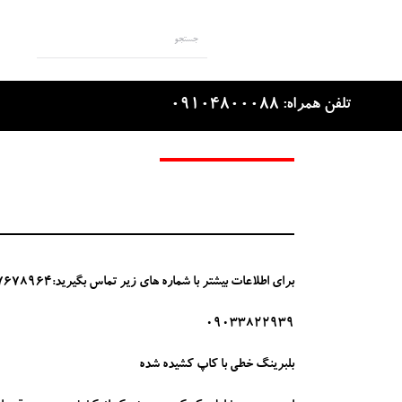
بال بوش سری KH , LK
تلفن همراه: 09104800088
برای اطلاعات بیشتر با شماره های زیر تماس بگیرید:02177678964
09033822939
بلبرینگ خطی با کاپ کشیده شده