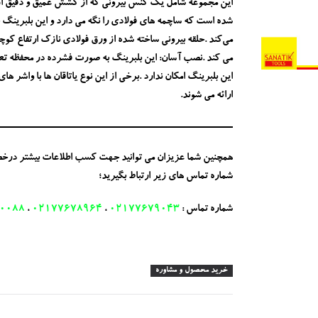
این مجموعه شامل یک کنس بیرونی که از کشش عمیق و دقیق از
شده است که ساچمه های فولادی را نگه می دارد و این بلبرینگ
می‌کند .حلقه بیرونی ساخته شده از ورق فولادی نازک ارتفاع 
می کند .نصب آسان: این بلبرینگ به صورت فشرده در محفظه تع
این بلبرینگ امکان ندارد .برخی از این نوع یاتاقان ها با واشر 
ارائه می شوند.
همچنین شما عزیزان می توانید جهت کسب اطلاعات بیشتر درخصوص 
شماره تماس های زیر ارتباط بگیرید؛
شماره تماس :
02177679043
،
02177678964
،
0088
خرید محصول و مشاوره