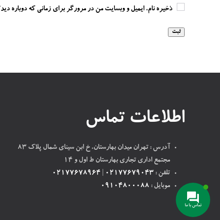
ذخیره نام، ایمیل و وبسایت من در مرورگر برای زمانی که دوباره دید
اطلاعات تماس
آدرس : تهران میدان بهارستان، خ ابن سینای شمال پلاک ۸۳
مجتمع اداری تجاری بهارستان ط اول و ۱۴
تلفن :
02177679043
|
02177678964
موبایل :
09104800088
تماس با ما