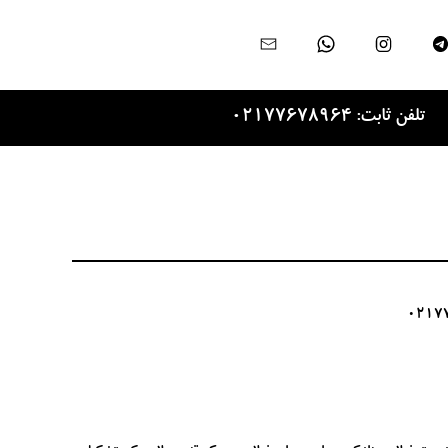
تلفن ثابت: 02177678964