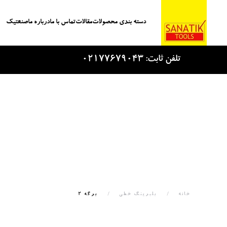
دسته بندی محصولات
مقالات
تماس با ما
درباره ما
صنعتیک
Skip to main content
تلفن ثابت: 02177679043
خانه
بلبرینگ خطی
برگه 2