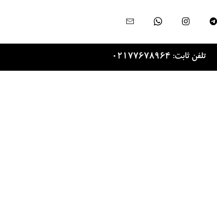
تلفن ثابت: 02177678964