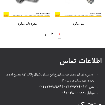
لید اسکرو
مهره بال اسکرو
2
1
اطلاعات تماس
آدرس : تهران میدان بهارستان، خ ابن سینای شمال پلاک ۸۳ مجتمع اداری
تجاری بهارستان ط اول و ۱۴
تلفن :
02177679043
|
02177678964
موبایل :
09104800088