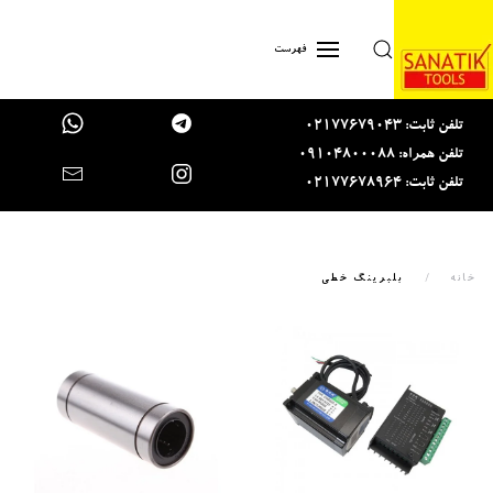
Skip to main content
فهرست
تلفن ثابت: 02177679043
تلفن همراه: 09104800088
تلفن ثابت: 02177678964
خانه
بلبرینگ خطی